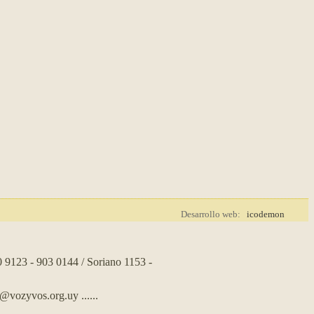
Desarrollo web:
icodemon
0 9123 - 903 0144 / Soriano 1153 -
s@vozyvos.org.uy
......