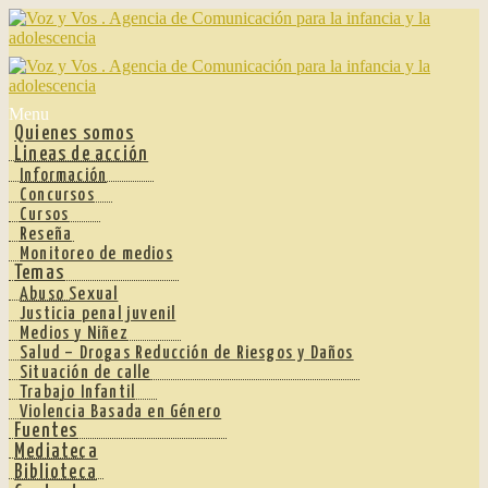
Ir
Ir
a
al
la
contenido
navegación
Menu
Quienes somos
Lineas de acción
Información
Concursos
Cursos
Reseña
Monitoreo de medios
Temas
Abuso Sexual
Justicia penal juvenil
Medios y Niñez
Salud – Drogas Reducción de Riesgos y Daños
Situación de calle
Trabajo Infantil
Violencia Basada en Género
Fuentes
Mediateca
Biblioteca