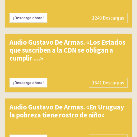
Expan
SEARCH
1240
Descargas
¡Descarga ahora!
FOR:
Audio Gustavo De Armas. «Los Estados
que suscriben a la CDN se obligan a
cumplir …»
1641
Descargas
¡Descarga ahora!
Audio Gustavo De Armas. «En Uruguay
la pobreza tiene rostro de niño»