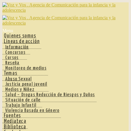
Ir
Ir
a
al
la
contenido
navegación
Menu
Quienes somos
Lineas de acción
Información
Concursos
Cursos
Reseña
Monitoreo de medios
Temas
Abuso Sexual
Justicia penal juvenil
Medios y Niñez
Salud – Drogas Reducción de Riesgos y Daños
Situación de calle
Trabajo Infantil
Violencia Basada en Género
Fuentes
Mediateca
Biblioteca