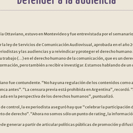
Defender a la audiencia
nthia Ottaviano, estuvo en Montevideo y fue entrevistada por el semanari
a por la ley de Servicios de Comunicación Audiovisual, aprobada en el año
riodistas y las audiencias y a reivindicar y proteger el derecho humano
su trabajo (…) en el derecho humano de la comunicación, que es un der
información, pero también a recibir e investigar. Estamos hablando de un
iano fue contundente. “No hay una regulación de los contenidos como a 
 nunca antes”. “La censura previa está prohibida en Argentina”, recordó. 
uada en la perspectiva de los derechos humanos”, puntualizó.
 control, la ex periodista aseguró hay que “celebrar la participación 
o de derecho”. “Ahora no somos sólo un punto de rating, la informació
de generar a partir de articular políticas públicas de promoción y difu