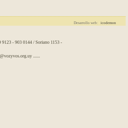
Desarrollo web:
icodemon
0 9123 - 903 0144 / Soriano 1153 -
s@vozyvos.org.uy
......