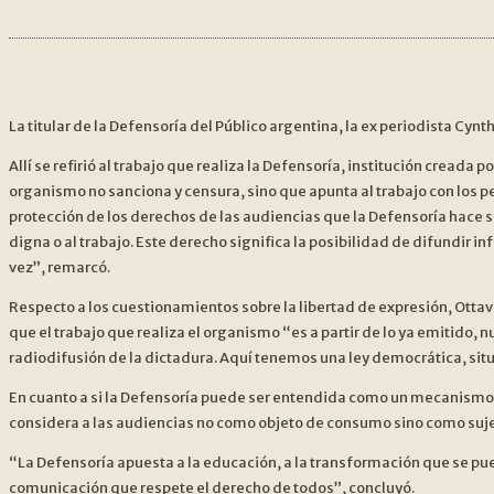
La titular de la Defensoría del Público argentina, la ex periodista Cy
Allí se refirió al trabajo que realiza la Defensoría, institución cread
organismo no sanciona y censura, sino que apunta al trabajo con los pe
protección de los derechos de las audiencias que la Defensoría hace 
digna o al trabajo. Este derecho significa la posibilidad de difundir 
vez”, remarcó.
Respecto a los cuestionamientos sobre la libertad de expresión, Ottav
que el trabajo que realiza el organismo “es a partir de lo ya emitido,
radiodifusión de la dictadura. Aquí tenemos una ley democrática, sit
En cuanto a si la Defensoría puede ser entendida como un mecanismo de
considera a las audiencias no como objeto de consumo sino como sujet
“La Defensoría apuesta a la educación, a la transformación que se pue
comunicación que respete el derecho de todos”, concluyó.