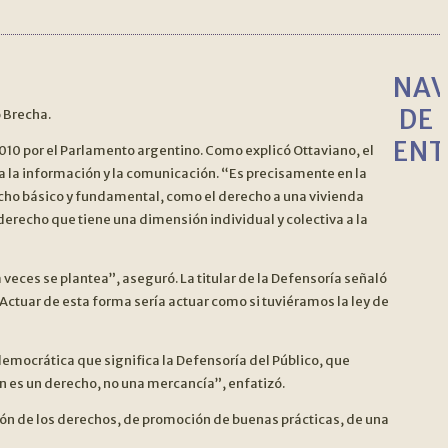
NAV
DE
o Brecha.
ENT
 2010 por el Parlamento argentino. Como explicó Ottaviano, el
 a la información y la comunicación. “Es precisamente en la
echo básico y fundamental, como el derecho a una vivienda
 derecho que tiene una dimensión individual y colectiva a la
veces se plantea”, aseguró. La titular de la Defensoría señaló
“Actuar de esta forma sería actuar como si tuviéramos la ley de
democrática que significa la Defensoría del Público, que
n es un derecho, no una mercancía”, enfatizó.
sión de los derechos, de promoción de buenas prácticas, de una