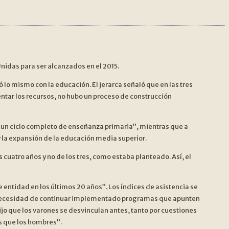
Anteri
nidas para ser alcanzados en el 2015.
ó lo mismo con la educación. El jerarca señaló que en las tres
ntar los recursos, no hubo un proceso de construcción
r un ciclo completo de enseñanza primaria”, mientras que a
 y la expansión de la educación media superior.
os cuatro años y no de los tres, como estaba planteado. Así, el
entidad en los últimos 20 años”. Los índices de asistencia se
a necesidad de continuar implementado programas que apunten
ijo que los varones se desvinculan antes, tanto por cuestiones
s que los hombres”.