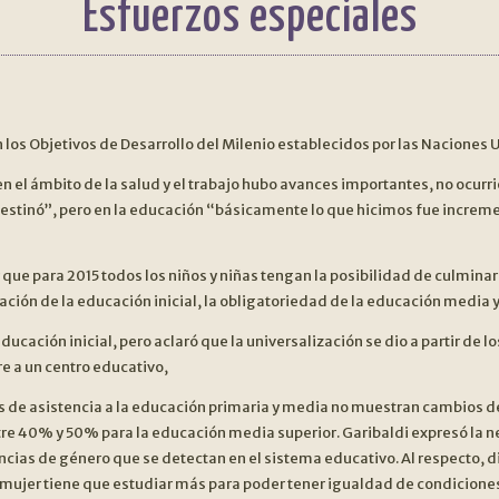
Esfuerzos especiales
 los Objetivos de Desarrollo del Milenio establecidos por las Naciones U
en el ámbito de la salud y el trabajo hubo avances importantes, no ocurri
estinó”, pero en la educación “básicamente lo que hicimos fue increme
que para 2015 todos los niños y niñas tengan la posibilidad de culmina
ización de la educación inicial, la obligatoriedad de la educación media
ducación inicial, pero aclaró que la universalización se dio a partir de l
re a un centro educativo,
 de asistencia a la educación primaria y media no muestran cambios de 
tre 40% y 50% para la educación media superior. Garibaldi expresó l
encias de género que se detectan en el sistema educativo. Al respecto, d
a mujer tiene que estudiar más para poder tener igualdad de condicione