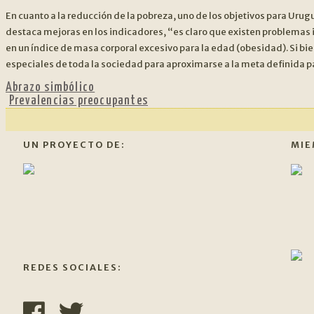
En cuanto a la reducción de la pobreza, uno de los objetivos para Urug
destaca mejoras en los indicadores, “es claro que existen problemas im
en un índice de masa corporal excesivo para la edad (obesidad). Si b
especiales de toda la sociedad para aproximarse a la meta definida pa
Abrazo simbólico
Siguiente:
Prevalencias preocupantes
UN PROYECTO DE:
MIE
REDES SOCIALES: