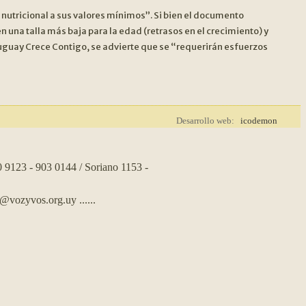
t nutricional a sus valores mínimos”. Si bien el documento
 una talla más baja para la edad (retrasos en el crecimiento) y
uguay Crece Contigo, se advierte que se “requerirán esfuerzos
Desarrollo web:
icodemon
0 9123 - 903 0144 / Soriano 1153 -
s@vozyvos.org.uy
......