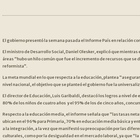
NAVEGACIÓN
DE
El gobierno presentó la semana pasada el Informe País en relación con
ENTRADAS
El ministro de Desarrollo Social, Daniel Olesker, explicó que mientras 
áreas “hubo un hilo común que fue el incremento de recursos que se d
reformista”.
La meta mundial en lo que respecta a la educación, plantea “asegurar 
nivel nacional, el objetivo que se planteó el gobierno fue la universal
El director de Educación, Luis Garibaldi, destacó los logros a nivel de e
80% de los niños de cuatro años y el 95% de los de cinco años, concur
Respecto a la educación media, el informe señala que “las tasas netas
ubican en el 96% para Primaria, 70% en educación media básica y en
a la integración, a la vez que manifestó su preocupación por las difer
culturales, como por la desigualdad en el mercado laboral, ya que “l