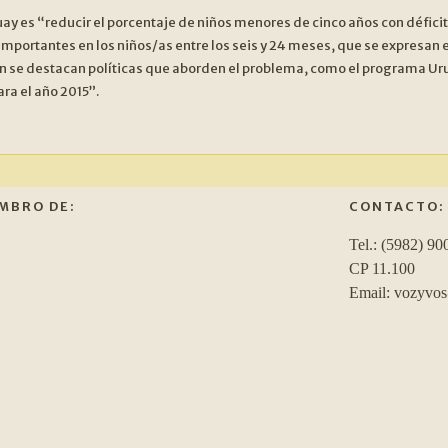
uay es “reducir el porcentaje de niños menores de cinco años con défici
portantes en los niños/as entre los seis y 24 meses, que se expresan en
ien se destacan políticas que aborden el problema, como el programa Ur
ra el año 2015”.
MBRO DE:
CONTACTO:
Tel.: (5982) 90
CP 11.100
Email: vozyvo