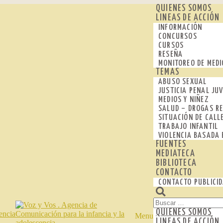
QUIENES SOMOS
LINEAS DE ACCIÓN
INFORMACIÓN
CONCURSOS
CURSOS
RESEÑA
MONITOREO DE MEDI
TEMAS
ABUSO SEXUAL
JUSTICIA PENAL JUV
MEDIOS Y NIÑEZ
SALUD – DROGAS RE
SITUACIÓN DE CALL
TRABAJO INFANTIL
VIOLENCIA BASADA 
FUENTES
MEDIATECA
BIBLIOTECA
CONTACTO
CONTACTO PUBLICI
Buscar:
QUIENES SOMOS
Menu
LINEAS DE ACCIÓN