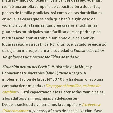
madres y niños conocieran los alcances de la ley. Además,
realizó una amplia campaña de capacitación a docentes,
padres de familia y policías. Así como visitas domiciliarias
en aquellas casas que se creía que había algún caso de
violencia contra la niñez; también crearon muchísimas
guarderías municipales para facilitar que los padres y las
madres acudieran al trabajo sabiendo que dejaban en
lugares seguros a sus hijos. Por último, el Estado se encargó
de dejar un mensaje claro a la sociedad «
Educar a los niños
sin golpes es una responsabilidad de todos
«.
Situación actual del Perú:
El Ministerio de la Mujer y
Poblaciones Vulnerables (MIMP) tiene a cargo la
implementación de la Ley Nº 30403, y ha desarrollado una
campaña denominada «
Sin pegar ni humillar, es hora de
cambiar
«. Está capacitando a las Defensorías Municipales,
a los adultos y a niños, niñas y adolescentes.
Desde la sociedad civil tenemos la campaña «
Atrévete a
Criar con Amor
«, videos y afiches de sensibilización. Save