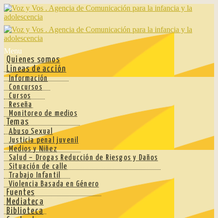
Ir
Ir
a
al
la
contenido
navegación
Menu
Quienes somos
Lineas de acción
Información
Concursos
Cursos
Reseña
Monitoreo de medios
Temas
Abuso Sexual
Justicia penal juvenil
Medios y Niñez
Salud – Drogas Reducción de Riesgos y Daños
Situación de calle
Trabajo Infantil
Violencia Basada en Género
Fuentes
Mediateca
Biblioteca