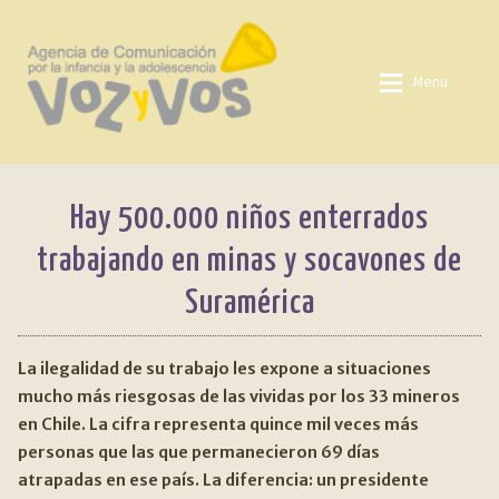
Ir
Ir
a
al
Menu
la
contenido
navegación
QUIENES SOMOS
Quienes somos
Hay 500.000 niños enterrados
LINEAS DE ACCIÓN
Lineas de acción
Expan
trabajando en minas y socavones de
Suramérica
Temas
TEMAS
Expan
Fuentes
FUENTES
La ilegalidad de su trabajo les expone a situaciones
mucho más riesgosas de las vividas por los 33 mineros
Mediateca
MEDIATECA
en Chile. La cifra representa quince mil veces más
personas que las que permanecieron 69 días
Biblioteca
BIBLIOTECA
atrapadas en ese país. La diferencia: un presidente