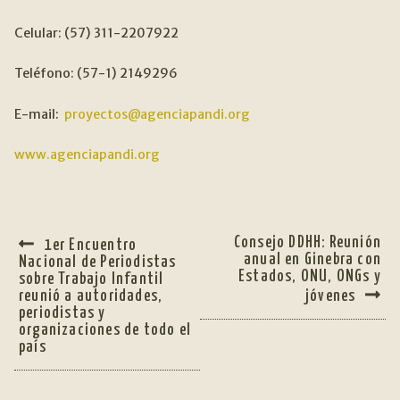
Celular: (57) 311-2207922
Teléfono: (57-1) 2149296
E-mail:
proyectos@agenciapandi.org
www.agenciapandi.org
NAVEGACIÓN
Anterior:
Siguiente:
Consejo DDHH: Reunión
1er Encuentro
DE
anual en Ginebra con
Nacional de Periodistas
Estados, ONU, ONGs y
sobre Trabajo Infantil
ENTRADAS
reunió a autoridades,
jóvenes
periodistas y
organizaciones de todo el
país