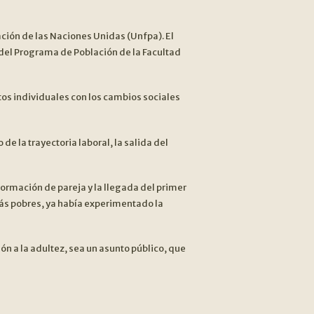
ción de las Naciones Unidas (Unfpa). El
 del Programa de Población de la Facultad
os individuales con los cambios sociales
e la trayectoria laboral, la salida del
ormación de pareja y la llegada del primer
más pobres, ya había experimentado la
ón a la adultez, sea un asunto público, que