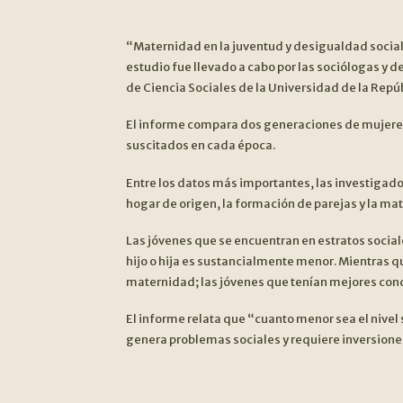
“Maternidad en la juventud y desigualdad social”
estudio fue llevado a cabo por las sociólogas y
de Ciencia Sociales de la Universidad de la Repúb
El informe compara dos generaciones de mujeres 
suscitados en cada época.
Entre los datos más importantes, las investigador
hogar de origen, la formación de parejas y la ma
Las jóvenes que se encuentran en estratos social
hijo o hija es sustancialmente menor. Mientras 
maternidad; las jóvenes que tenían mejores condi
El informe relata que “cuanto menor sea el nivel 
genera problemas sociales y requiere inversiones