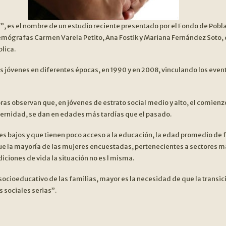
, es el nombre de un estudio reciente presentado por el Fondo de Pobla
 demógrafas Carmen Varela Petito, Ana Fostik y Mariana Fernández Soto,
lica.
jóvenes en diferentes épocas, en 1990 y en 2008, vinculando los event
as observan que, en jóvenes de estrato social medio y alto, el comienzo d
ternidad, se dan en edades más tardías que el pasado.
es bajos y que tienen poco acceso a la educación, la edad promedio de f
que la mayoría de las mujeres encuestadas, pertenecientes a sectores 
ciones de vida la situación no es l misma.
socioeducativo de las familias, mayor es la necesidad de que la transici
 sociales serias”.