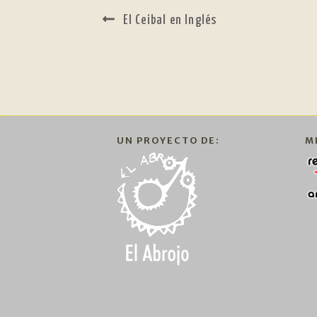
NAVEGACIÓN
Anterior:
El Ceibal en Inglés
DE
ENTRADAS
UN PROYECTO DE:
M