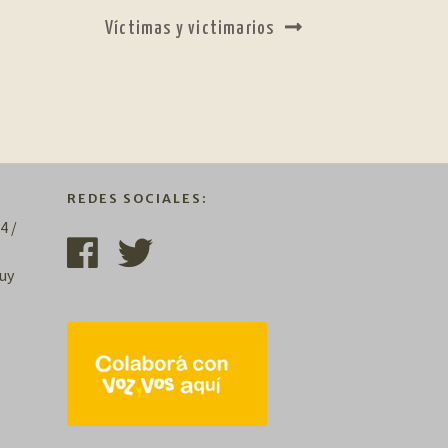
Siguiente:
Víctimas y victimarios
REDES SOCIALES:
4 /
uy