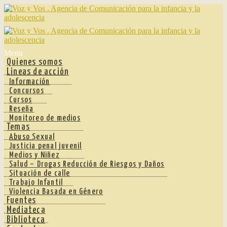
Ir
Ir
a
al
la
contenido
navegación
Menu
Quienes somos
Lineas de acción
Información
Concursos
Cursos
Reseña
Monitoreo de medios
Temas
Abuso Sexual
Justicia penal juvenil
Medios y Niñez
Salud – Drogas Reducción de Riesgos y Daños
Situación de calle
Trabajo Infantil
Violencia Basada en Género
Fuentes
Mediateca
Biblioteca