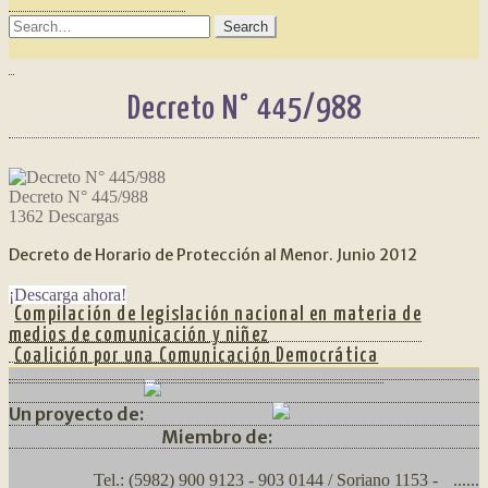
SEARCH
FOR:
Decreto N° 445/988
Decreto N° 445/988
1362
Descargas
Decreto de Horario de Protección al Menor. Junio 2012
¡Descarga ahora!
NAVEGACIÓN
Anterior:
Compilación de legislación nacional en materia de
medios de comunicación y niñez
DE
Siguiente:
Coalición por una Comunicación Democrática
ENTRADAS
Un proyecto de:
Miembro de:
Tel.: (5982) 900 9123 - 903 0144 / Soriano 1153 -
......