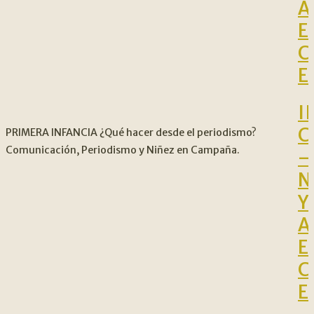
A
E
C
E
II
C
PRIMERA INFANCIA ¿Qué hacer desde el periodismo?
Comunicación, Periodismo y Niñez en Campaña.
–
N
Y
A
E
C
E