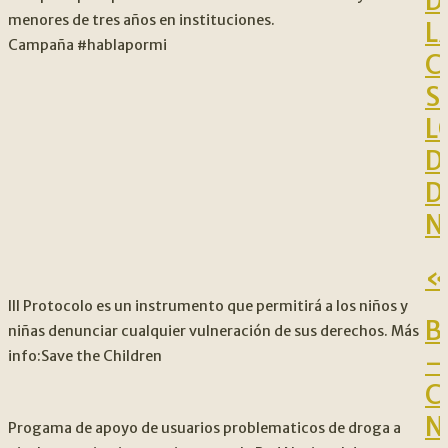
D
menores de tres años en instituciones.
L
Campaña #hablapormi
C
S
L
D
D
N
«
III Protocolo es un instrumento que permitirá a los niños y
B
niñas denunciar cualquier vulneración de sus derechos. Más
–
info:Save the Children
C
N
Progama de apoyo de usuarios problematicos de droga a