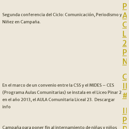
P
A
Segunda conferencia del Ciclo: Comunicación, Periodismo y
Niñez en Campaña.
C
L
2
P
N
C
I
En el marco de un convenio entre la CSS y el MIDES – CES
(Programa Aulas Comunitarias) se instala en el Liceo Pinar 2
#
en el año 2013, el AULA Comunitaria Liceal 23. Descargar
info
II
P
Campaña para poner fin al internamiento de niñas y niños