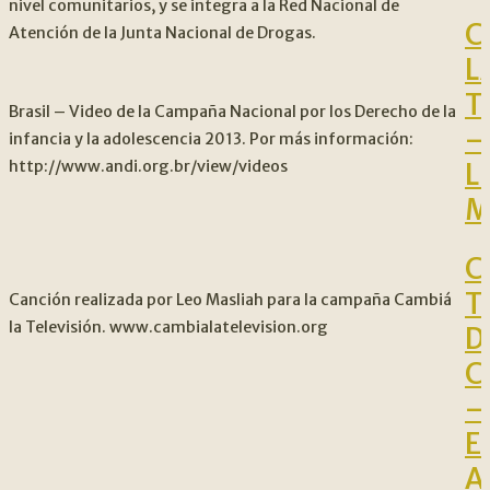
nivel comunitarios, y se integra a la Red Nacional de
C
Atención de la Junta Nacional de Drogas.
L
T
Brasil – Video de la Campaña Nacional por los Derecho de la
–
infancia y la adolescencia 2013. Por más información:
http://www.andi.org.br/view/videos
L
M
C
T
Canción realizada por Leo Masliah para la campaña Cambiá
la Televisión. www.cambialatelevision.org
D
C
–
E
A