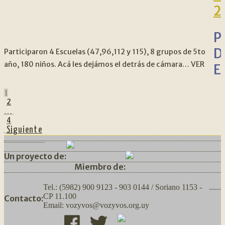
2
P
D
Participaron 4 Escuelas (47,96,112 y 115), 8 grupos de 5to
año, 180 niños. Acá les dejámos el detrás de cámara… VER
E
1
2
…
4
Siguiente
Un proyecto de:
Miembro de:
Tel.: (5982) 900 9123 - 903 0144 / Soriano 1153 -
......
CP 11.100
Contacto:
Email: vozyvos@vozyvos.org.uy