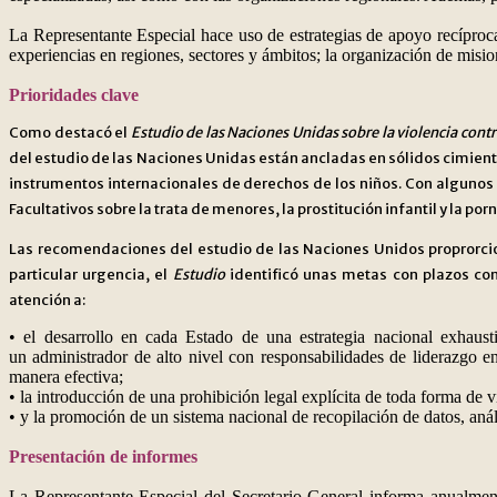
La Representante Especial hace uso de estrategias de apoyo recíprocas,
experiencias en regiones, sectores y ámbitos; la organización de misio
Prioridades clave
Como destacó el
Estudio de las Naciones Unidas sobre la violencia contr
del estudio de las Naciones Unidas están ancladas en sólidos cimient
instrumentos internacionales de derechos de los niños. Con algunos a
Facultativos sobre la trata de menores, la prostitución infantil y la por
Las recomendaciones del estudio de las Naciones Unidos proprorciona
particular urgencia, el
Estudio
identificó unas metas con plazos co
atención a:
• el desarrollo en cada Estado de una estrategia nacional exhaust
un administrador de alto nivel con responsabilidades de liderazgo en
manera efectiva;
• la introducción de una prohibición legal explícita de toda forma de v
• y la promoción de un sistema nacional de recopilación de datos, anál
Presentación de informes
La Representante Especial del Secretario General informa anualme