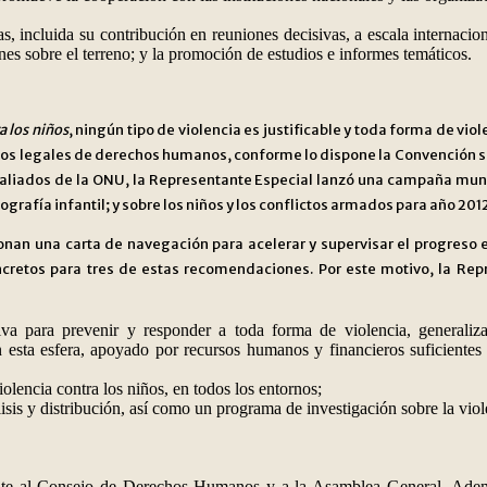
 incluida su contribución en reuniones decisivas, a escala internaciona
nes sobre el terreno; y la promoción de estudios e informes temáticos.
a los niños
, ningún tipo de violencia es justificable y toda forma de v
os legales de derechos humanos, conforme lo dispone la Convención sob
liados de la ONU, la Representante Especial lanzó una campaña mundial
nografía infantil; y sobre los niños y los conflictos armados para año 2012
n una carta de navegación para acelerar y supervisar el progreso en 
ncretos para tres de estas recomendaciones. Por este motivo, la Rep
iva para prevenir y responder a toda forma de violencia, generaliz
 esta esfera, apoyado por recursos humanos y financieros suficientes p
iolencia contra los niños, en todos los entornos;
isis y distribución, así como un programa de investigación sobre la viol
nte al Consejo de Derechos Humanos y a la Asamblea General. Además