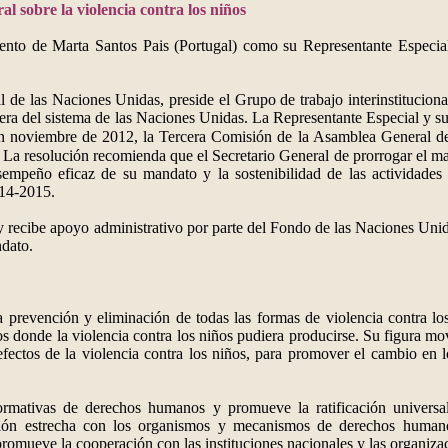
l sobre la violencia contra los niños
nto de Marta Santos Pais (Portugal) como su Representante Especial 
 de las Naciones Unidas, preside el Grupo de trabajo interinstituciona
ra del sistema de las Naciones Unidas. La Representante Especial y su o
. En noviembre de 2012, la Tercera Comisión de la Asamblea General 
La resolución recomienda que el Secretario General de prorrogar el ma
mpeño eficaz de su mandato y la sostenibilidad de las actividades 
014-2015.
 y recibe apoyo administrativo por parte del Fondo de las Naciones U
ndato.
 prevención y eliminación de todas las formas de violencia contra lo
s donde la violencia contra los niños pudiera producirse. Su figura mov
efectos de la violencia contra los niños, para promover el cambio en
mativas de derechos humanos y promueve la ratificación universal 
ación estrecha con los organismos y mecanismos de derechos human
omueve la cooperación con las instituciones nacionales y las organizaci