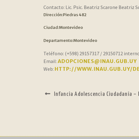
Contacto:
Lic. Psic. Beatriz Scarone Beatriz 
Dirección:
Piedras 482
Ciudad:
Montevideo
Departamento:
Montevideo
Teléfono:
(+598) 29157317 / 29150712 interno
Email:
ADOPCIONES@INAU.GUB.UY
Web:
HTTP://WWW.INAU.GUB.UY/D
NAVEGACIÓN
Anterior:
Infancia Adolescencia Ciudadanía – 
DE
ENTRADAS