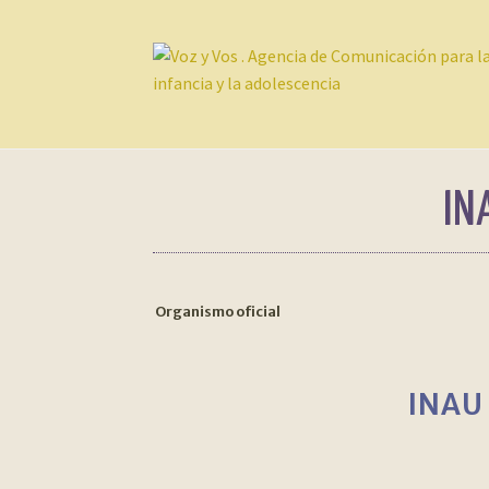
Ir
Ir
a
al
la
contenido
navegación
IN
Organismo oficial
INAU