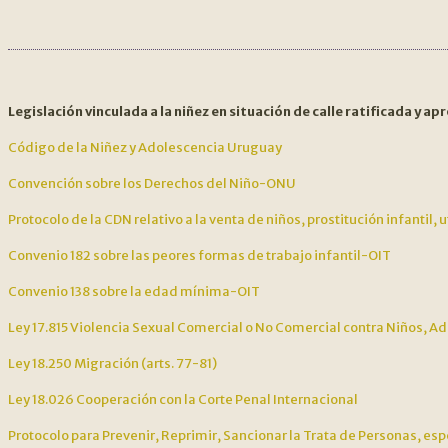
NAVEGACIÓN
Legislación vinculada a la niñez en situación de calle ratificada y 
DE
Código de la Niñez y Adolescencia Uruguay
ENTRADAS
Convención sobre los Derechos del Niño-ONU
Protocolo de la CDN relativo a la venta de niños, prostitución infantil, 
Convenio 182 sobre las peores formas de trabajo infantil-OIT
Convenio 138 sobre la edad mínima-OIT
Ley 17.815 Violencia Sexual Comercial o No Comercial contra Niños, A
Ley 18.250 Migración (arts. 77-81)
Ley 18.026 Cooperación con la Corte Penal Internacional
Protocolo para Prevenir, Reprimir, Sancionar la Trata de Personas, es