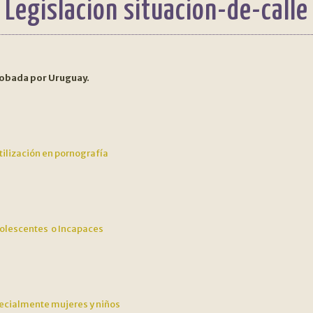
Legislacion situacion-de-calle
aprobada por Uruguay.
utilización en pornografía
dolescentes o Incapaces
pecialmente mujeres y niños