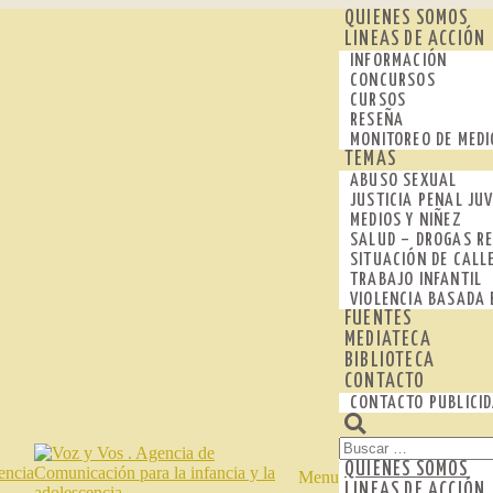
QUIENES SOMOS
LINEAS DE ACCIÓN
INFORMACIÓN
CONCURSOS
CURSOS
RESEÑA
MONITOREO DE MEDI
TEMAS
ABUSO SEXUAL
JUSTICIA PENAL JUV
MEDIOS Y NIÑEZ
SALUD – DROGAS RE
SITUACIÓN DE CALL
TRABAJO INFANTIL
VIOLENCIA BASADA 
FUENTES
MEDIATECA
BIBLIOTECA
CONTACTO
CONTACTO PUBLICI
Buscar:
QUIENES SOMOS
Menu
LINEAS DE ACCIÓN