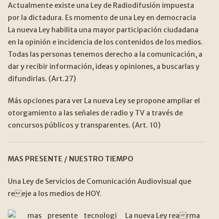
Actualmente existe una Ley de Radiodifusión impuesta
Contacto
CONTACTO
Expan
por la dictadura. Es momento de una Ley en democracia
La nueva Ley habilita una mayor participación ciudadana
SEARCH
en la opinión e incidencia de los contenidos de los medios.
FOR:
Todas las personas tenemos derecho a la comunicación, a
dar y recibir información, ideas y opiniones, a buscarlas y
difundirlas. (Art.27)
Más opciones para ver La nueva Ley se propone ampliar el
otorgamiento a las señales de radio y TV a través de
concursos públicos y transparentes. (Art. 10)
MAS PRESENTE / NUESTRO TIEMPO
Una Ley de Servicios de Comunicación Audiovisual que
reeje a los medios de HOY.
La nueva Ley rearma