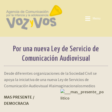
Ir
Ir
a
al
Menu
la
contenido
navegación
QUIENES SOMOS
Quienes somos
Por una nueva Ley de Servicio de
LINEAS DE ACCIÓN
Lineas de acción
Expan
Comunicación Audiovisual
Temas
TEMAS
Expan
Desde diferentes organizaciones de la Sociedad Civil se
apoya la iniciativa de una nueva Ley de Servicios de
Fuentes
FUENTES
Comunicación Audiovisual #laimaginacionalosmedios
Mediateca
MEDIATECA
MAS PRESENTE /
DEMOCRACIA
Biblioteca
BIBLIOTECA