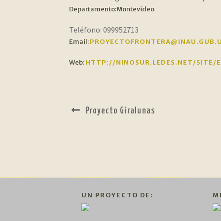
Departamento:
Montevideo
Teléfono:
099952713
Email:
PROYECTOFRONTERA@INAU.GUB.
Web:
HTTP://NINOSUR.LEDES.NET/SITE/
NAVEGACIÓN
Anterior:
Proyecto Giralunas
DE
ENTRADAS
UN PROYECTO DE:
M