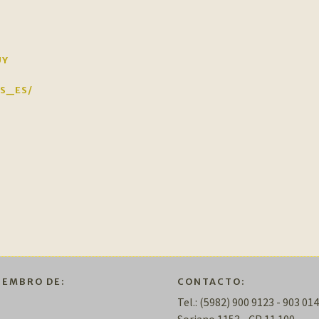
UY
ES_ES/
IEMBRO DE:
CONTACTO:
Tel.: (5982) 900 9123 - 903 014
Soriano 1153 - CP 11.100