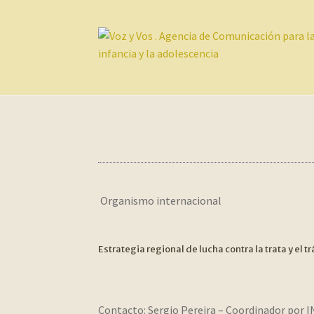
Ir
Ir
a
al
la
contenido
navegación
Organismo internacional
Estrategia regional de lucha contra la trata y el 
Contacto:
Sergio Pereira – Coordinador por 