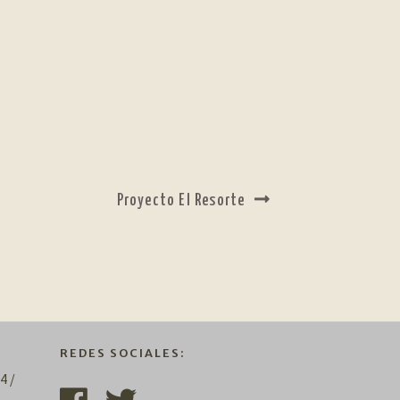
Siguiente:
Proyecto El Resorte
REDES SOCIALES:
4 /