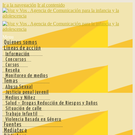
Ir a la navegación
Ir al contenido
Menu
Quienes somos
Lineas de acción
Información
Concursos
Cursos
Reseña
Monitoreo de medios
Temas
Abuso Sexual
Justicia penal juvenil
Medios y Niñez
Salud – Drogas Reducción de Riesgos y Daños
Situación de calle
Trabajo Infantil
Violencia Basada en Género
Fuentes
Mediateca