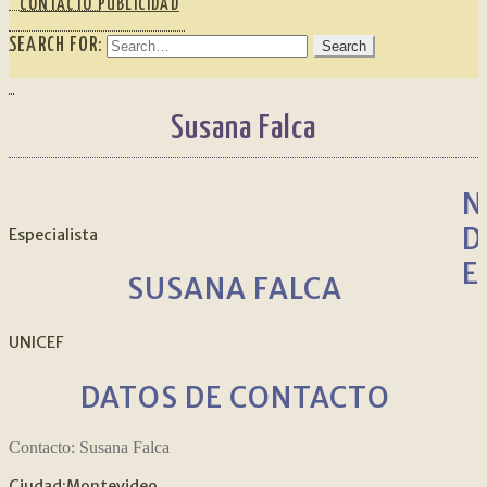
CONTACTO PUBLICIDAD
SEARCH FOR:
Susana Falca
N
D
Especialista
E
SUSANA FALCA
UNICEF
DATOS DE CONTACTO
Contacto:
Susana Falca
Ciudad:
Montevideo