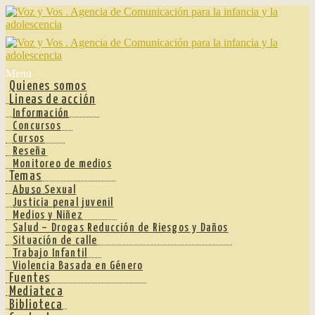
Ir
Ir
a
al
la
contenido
navegación
Menu
Quienes somos
Lineas de acción
Información
Concursos
Cursos
Reseña
Monitoreo de medios
Temas
Abuso Sexual
Justicia penal juvenil
Medios y Niñez
Salud – Drogas Reducción de Riesgos y Daños
Situación de calle
Trabajo Infantil
Violencia Basada en Género
Fuentes
Mediateca
Biblioteca