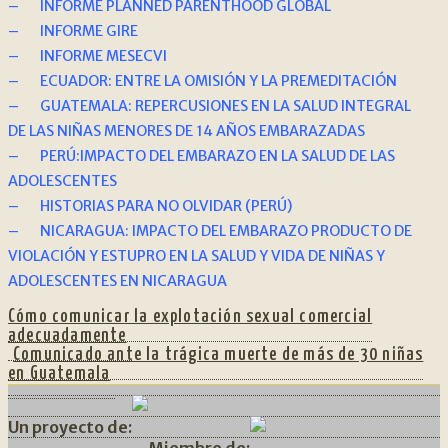
–
INFORME PLANNED PARENTHOOD GLOBAL
–
INFORME GIRE
–
INFORME MESECVI
– E
CUADOR: ENTRE LA OMISIÓN Y LA PREMEDITACIÓN
–
GUATEMALA: REPERCUSIONES EN LA SALUD INTEGRAL
DE LAS NIÑAS MENORES DE 14 AÑOS EMBARAZADAS
–
PERÚ:IMPACTO DEL EMBARAZO EN LA SALUD DE LAS
ADOLESCENTES
–
HISTORIAS PARA NO OLVIDAR (PERÚ)
–
NICARAGUA: IMPACTO DEL EMBARAZO PRODUCTO DE
VIOLACIÓN Y ESTUPRO EN LA SALUD Y VIDA DE NIÑAS Y
ADOLESCENTES EN NICARAGUA
Cómo comunicar la explotación sexual comercial
adecuadamente
Siguiente:
Comunicado ante la trágica muerte de más de 30 niñas
en Guatemala
Un proyecto de:
Miembro de: