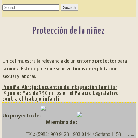
SEARCH
FOR:
Protección de la niñez
NAVEGACIÓN
An
DE
Unicef muestra la relevancia de un entorno protector para
la niñez. Éste impide que sean víctimas de explotación
ENTRADAS
sexual y laboral.
Proniño-Abrojo: Encuentro de integración familiar
Siguiente:
9 junio: Más de 350 niños en el Palacio Legislativo
contra el trabajo infantil
Un proyecto de:
Miembro de:
Tel.: (5982) 900 9123 - 903 0144 / Soriano 1153 -
......