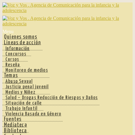
Ir
Ir
a
al
la
contenido
navegación
Menu
Quienes somos
Lineas de acción
Información
Concursos
Cursos
Reseña
Monitoreo de medios
Temas
Abuso Sexual
Justicia penal juvenil
Medios y Niñez
Salud – Drogas Reducción de Riesgos y Daños
Situación de calle
Trabajo Infantil
Violencia Basada en Género
Fuentes
Mediateca
Biblioteca