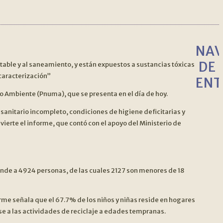
NAV
DE
otable y al saneamiento, y están expuestos a sustancias tóxicas
caracterización”
ENT
o Ambiente (Pnuma), que se presenta en el día de hoy.
sanitario incompleto, condiciones de higiene deficitarias y
ierte el informe, que contó con el apoyo del Ministerio de
nde a 4924 personas, de las cuales 2127 son menores de 18
rme señala que el 67.7% de los niños y niñas reside en hogares
ose a las actividades de reciclaje a edades tempranas.