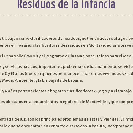
Residuos de la infancia
as trabajan como clasificadores de residuos, no tienen acceso al agua p
centes en hogares clasificadores de residuos en Montevideo: una breve 
 el Desarrollo (PNUD) y el Programa de las Naciones Unidas para el Medi
 y servicios básicos, importantes problemas de hacinamiento, servicio 
tre 0 y 13 años (que son quienes permanecen más en las viviendas)», adv
l y Medio Ambiente, y la Embajada de España.
 y 4 años pertenecientes a hogares clasificadores», agrega el trabajo.
gares ubicados en asentamientos irregulares de Montevideo, que compre
trada de luz, son los principales problemas de estas viviendas. El info
, por lo que se encuentran en contacto directo con la basura, incorporánd