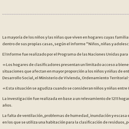
La mayoría de los niños y las niñas que viven en hogares cuyas famili
dentro de sus propias casas, según el informe “Niños, niñas y adoles
El Informe fue realizado por el Programa de las Naciones Unidas para
«Los hogares de clasificadores presentan un limitado acceso a bienes
situaciones que afectan en mayor proporción a los niños y niñas de en
Desarrollo Social, el Ministerio de Vivienda, Ordenamiento Territoria
«Esta situación se agudiza cuando se consideran niños y niñas entre 0
La investigación fue realizada en base a un relevamiento de 1211 ho
años.
La falta de ventilación, problemas de humedad, inundación y escasa en
en los que se utiliza una habitación para la clasificación de residuos