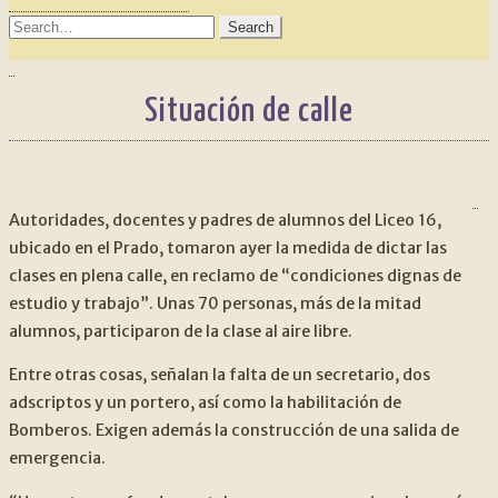
SEARCH
FOR:
Situación de calle
NAVEGACIÓN
An
DE
Autoridades, docentes y padres de alumnos del Liceo 16,
ubicado en el Prado, tomaron ayer la medida de dictar las
ENTRADAS
clases en plena calle, en reclamo de “condiciones dignas de
estudio y trabajo”. Unas 70 personas, más de la mitad
alumnos, participaron de la clase al aire libre.
Entre otras cosas, señalan la falta de un secretario, dos
adscriptos y un portero, así como la habilitación de
Bomberos. Exigen además la construcción de una salida de
emergencia.