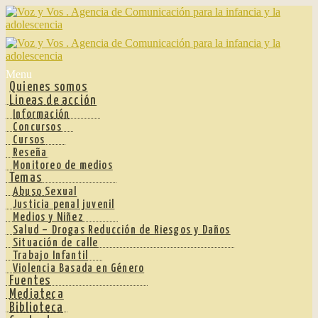
Ir
Ir
a
al
la
contenido
navegación
Menu
Quienes somos
Lineas de acción
Información
Concursos
Cursos
Reseña
Monitoreo de medios
Temas
Abuso Sexual
Justicia penal juvenil
Medios y Niñez
Salud – Drogas Reducción de Riesgos y Daños
Situación de calle
Trabajo Infantil
Violencia Basada en Género
Fuentes
Mediateca
Biblioteca