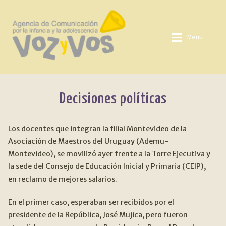
Ir
Ir
a
al
Menu
la
contenido
navegación
QUIENES SOMOS
Quienes somos
Decisiones políticas
LINEAS DE ACCIÓN
Lineas de acción
Expan
Los docentes que integran la filial Montevideo de la
Temas
TEMAS
Expan
Asociación de Maestros del Uruguay (Ademu-
Montevideo), se movilizó ayer frente a la Torre Ejecutiva y
Fuentes
FUENTES
la sede del Consejo de Educación Inicial y Primaria (CEIP),
en reclamo de mejores salarios.
Mediateca
MEDIATECA
En el primer caso, esperaban ser recibidos por el
Biblioteca
presidente de la República, José Mujica, pero fueron
BIBLIOTECA