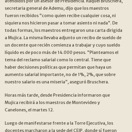
atendidos por un asesor de Presidencia. Raquel Bruschera,
Contacto
secretaria general de Ademu, dijo que los maestros
CONTACTO
Expan
fueron recibidos “como quien recibe cualquier cosa, ni
siquiera nos hicieron pasar a tomar asiento ni nada”. De
SEARCH
FOR:
todas formas, los maestros entregaron una carta dirigida
a Mujica. La misma llevaba adjunto un recibo de sueldo de
un docente que recién comienza a trabajar y cuyo sueldo
líquido es de poco más de 14.000 pesos. “Planteamos el
tema del reclamo salarial como lo central. Tiene que
haber decisiones políticas que permitan que haya un
aumento salarial importante, no de 1%, 2%, que sobre
nuestro salario es una miseria”, aseguró Bruschera.
Horas más tarde, desde Presidencia informaron que
Mujica recibirá a los maestros de Montevideo y
Canelones, el martes 12.
Luego de manifestarse frente a la Torre Ejecutiva, los
docentes marcharon a la sede del CEIP, donde sí fueron