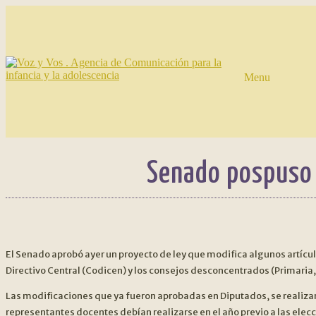
Menu
Ir
Ir
a
al
la
contenido
navegación
Senado pospuso 
NAVEGACIÓN
DE
El Senado aprobó ayer un proyecto de ley que modifica algunos artícul
Directivo Central (Codicen) y los consejos desconcentrados (Primaria
ENTRADAS
Las modificaciones que ya fueron aprobadas en Diputados, se realizaro
representantes docentes debían realizarse en el año previo a las elecc