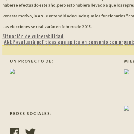
haberse efectuado este año, pero esto hubiera llevado a que los repre
Por este motivo, la ANEP entendió adecuado que los funcionarios “com
Las elecciones se realizarán en febrero de 2015.
Situación de vulnerabilidad
Siguiente:
ANEP evaluará políticas que aplica en convenio con organ
UN PROYECTO DE:
MIE
REDES SOCIALES: