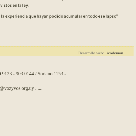
stos en la ley.
e la experiencia que hayan podido acumular en todo ese lapso”.
Desarrollo web:
icodemon
0 9123 - 903 0144 / Soriano 1153 -
s@vozyvos.org.uy
......