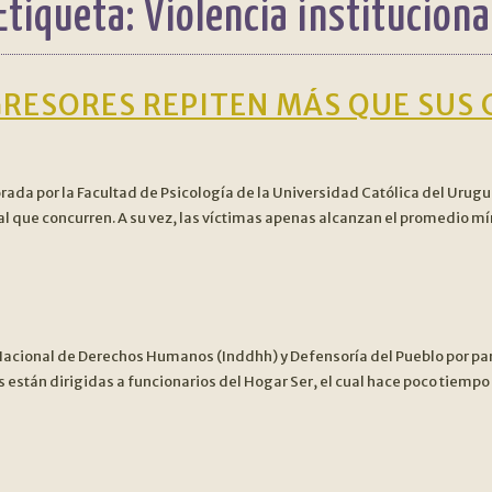
Etiqueta:
Violencia instituciona
GRESORES REPITEN MÁS QUE SU
ada por la Facultad de Psicología de la Universidad Católica del Urugua
al que concurren. A su vez, las víctimas apenas alcanzan el promedio m
ón Nacional de Derechos Humanos (Inddhh) y Defensoría del Pueblo por pa
están dirigidas a funcionarios del Hogar Ser, el cual hace poco tiemp