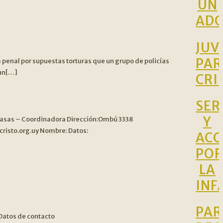
UN
ADO
JUV
PAR
ia penal por supuestas torturas que un grupo de policías
 un[…]
CRI
SER
Y
a Casas – Coordinadora Dirección:Ombú 3338
isto.org.uy Nombre: Datos:
ACC
PO
LA
INF
PAR
 Datos de contacto