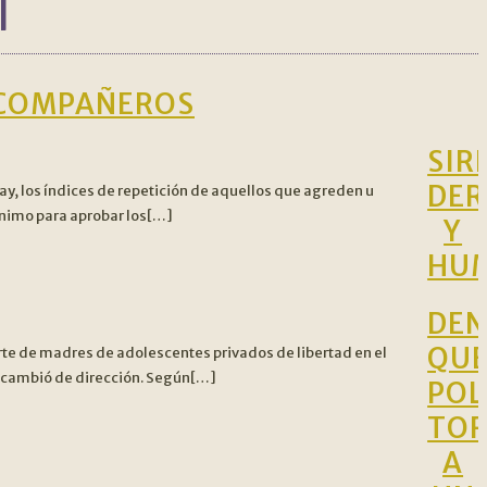
l
S COMPAÑEROS
SIR
DER
y, los índices de repetición de aquellos que agreden u
ínimo para aprobar los[…]
Y
HU
DEN
QU
rte de madres de adolescentes privados de libertad en el
o cambió de dirección. Según[…]
POL
TO
A