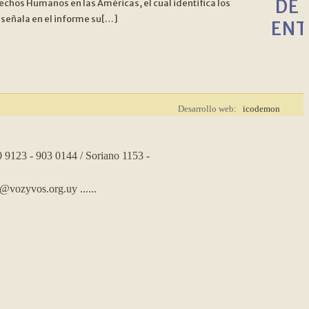
DE
echos Humanos en las Américas, el cual identifica los
 señala en el informe su[…]
ENT
Desarrollo web:
icodemon
0 9123 - 903 0144 / Soriano 1153 -
s@vozyvos.org.uy
......