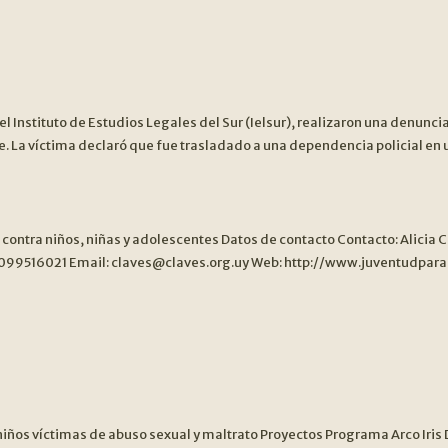
 el Instituto de Estudios Legales del Sur (Ielsur), realizaron una denunc
e. La víctima declaró que fue trasladado a una dependencia policial en
a contra niños, niñas y adolescentes Datos de contacto Contacto: Alici
516021 Email: claves@claves.org.uy Web: http://www.juventudparacr
 niños víctimas de abuso sexual y maltrato Proyectos Programa Arco Iris