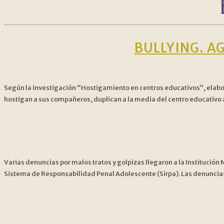
BULLYING. A
Según la investigación “Hostigamiento en centros educativos”, elabor
hostigan a sus compañeros, duplican a la media del centro educativo 
Varias denuncias por malos tratos y golpizas llegaron a la Instituci
Sistema de Responsabilidad Penal Adolescente (Sirpa). Las denuncias 